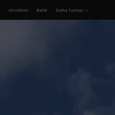
D
HYUNDAI
BMW
Daha fazlası