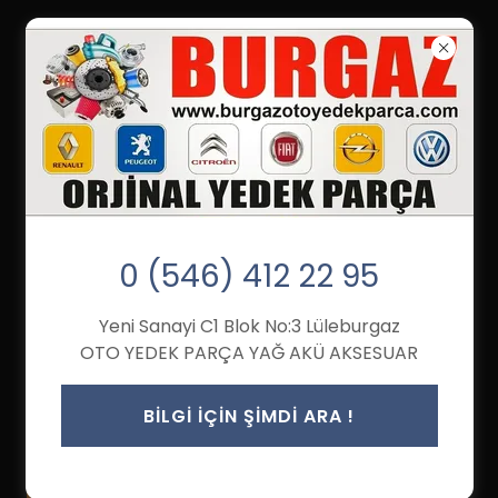
TRAKYA BÖLGESİ | İLKE AKÜ ANA BAYİİ
0 (546) 412 22 95
Yeni Sanayi C1 Blok No:3 Lüleburgaz
OTO YEDEK PARÇA YAĞ AKÜ AKSESUAR
BİLGİ İÇİN ŞİMDİ ARA !